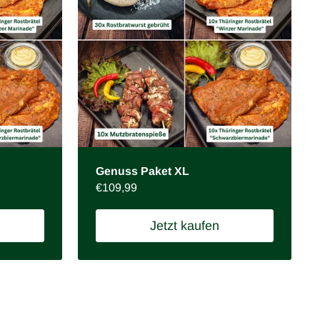
Genuss Paket XL
Preis:
€109,99
Jetzt kaufen